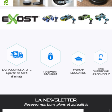
Une
Livraison gratuite
Espace
question?
Paiement
à partir de 50 €
éducation
Un conseil?
sécurisé
d'achats
La newsletter
Recevez nos bons plans et actualités