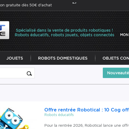
son gratuite dès 50€ d'achat
Spécialisé dans la vente de produits robotiques !
Robots éducatifs, robots jouets, objets connectés
MON
JOUETS
ROBOTS DOMESTIQUES
OBJETS CO
Nouveauté
Offre rentrée Robotical : 10 Cog off
Robots éducatifs
Pour la rentrée 2026, Robotical lance une offre