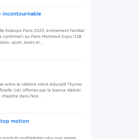
le incontournable
ille Kidexpo Paris 2025, événement familial
à confirmer) au Paris Montreuil Expo (128
on, sport, loisirs et...
e entre le célèbre robot éducatif Thymio
icielle (IA) offertes par la licence AlphAI.
hapitre dans l'ère...
 stop motion
produits multimédias plus que jamais,