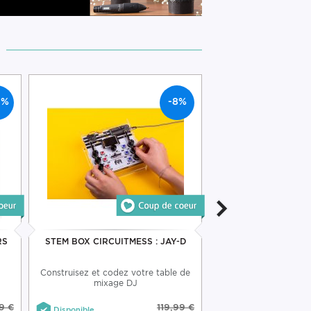
2%
-8%
RS
STEM BOX CIRCUITMESS : JAY-D
RUBIK'S CONNE
PARTICU
Construisez et codez votre table de
Connecté avec Capte
mixage DJ
App Intelli
9 €
119,99 €
Disponible
Disponible