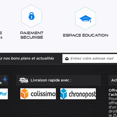
e
Paiement
Espace éducation
ts
sécurisé
 nos bons plans et actualités
Livraison rapide avec :
Act
Offr
l'ac
Pour
offr
d'un
droit
le 2