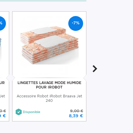
%
-7%
OUR
LINGETTES LAVAGE MODE HUMIDE
LINGETTES LAV
POUR IROBOT
NETTOYAGE 
Jet
Accessoire Robot iRobot Braava Jet
Accessoire Robot iRo
240
240
0 €
9,00 €
Disponible
Disponible
9 €
8,39 €