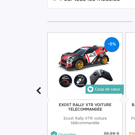
-5%
NECT WITHINGS
EXOST RALLY XTR VOITURE
B
TÉLÉCOMMANDÉE
onnecté Bluetooth Et
Exost Rally XTR voiture
P
Wi-Fi
télécommandée
39,99 €
Dis
Disponible