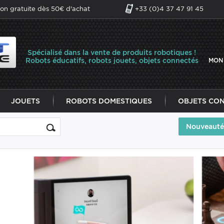
son gratuite dès 50€ d'achat
+33 (0)4 37 47 91 45
Spécialisé dans la vente de produits robotiques !
Robots éducatifs, robots jouets, objets connectés
MON
JOUETS
ROBOTS DOMESTIQUES
OBJETS CO
Nouveauté