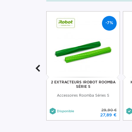
-7%
-7%
E XLIFE IROBOT
2 EXTRACTEURS IROBOT ROOMBA
SÉRIE S
Roomba Séries 500 /
Accessoires Roomba Séries S
800 et Scooba Série
400
76,80 €
29,90 €
Disponible
71,49 €
27,89 €