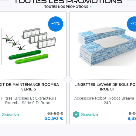
Toutes les promotions
TOUTES NOS PROMOTIONS
-4%
-7
KIT DE MAINTENANCE ROOMBA
LINGETTES LAVAGE DE SOLS P
SÉRIE S
IROBOT
Filtres, Brosses Et Extracteurs
Accessoire Robot iRobot Braava 
Roomba Série S D'iRobot
240
63,60 €
9,0
Disponible
Disponible
60,90 €
8,3