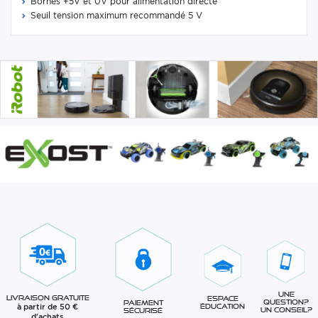
Bornes +5V et 0V pour alimentation directe
Seuil tension maximum recommandé 5 V
Une
Livraison gratuite
Espace
question?
Paiement
à partir de 50 €
éducation
Un conseil?
sécurisé
d'achats