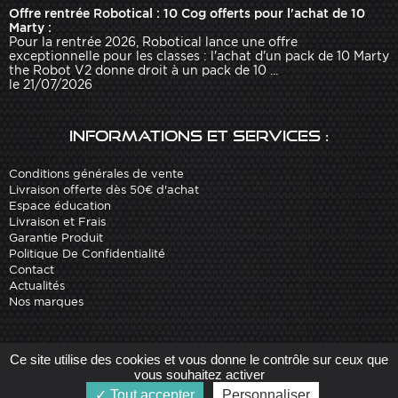
Offre rentrée Robotical : 10 Cog offerts pour l'achat de 10
Marty :
Pour la rentrée 2026, Robotical lance une offre
exceptionnelle pour les classes : l'achat d'un pack de 10 Marty
the Robot V2 donne droit à un pack de 10 ...
le 21/07/2026
Informations et services :
Conditions générales de vente
Livraison offerte dès 50€ d'achat
Espace éducation
Livraison et Frais
Garantie Produit
Politique De Confidentialité
Contact
Actualités
Nos marques
Site réalisé par
Arobases
-
Ce site utilise des cookies et vous donne le contrôle sur ceux que
Copyright 2010-2023 www.robot-advance.com
vous souhaitez activer
Tout accepter
Personnaliser