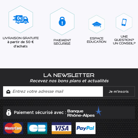
Une
Livraison gratuite
Espace
question?
Paiement
à partir de 50 €
éducation
Un conseil?
sécurisé
d'achats
La newsletter
Recevez nos bons plans et actualités
Paiement sécurisé avec :