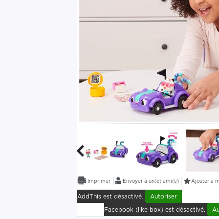
Envoyer à un(e) ami(e)
Ajouter à m
AddThis est désactivé.
Autoriser
Facebook (like box) est désactivé.
Au