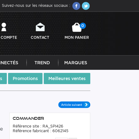
Suivez-nous sur les réseaux sociaux :
0
 COMPTE
CONTACT
MON PANIER
NNECTÉS
TREND
MARQUES
s
Promotions
Meilleures ventes
Article suivant
Commander
Référence site : RA_SPI426
ne
Référence fabricant : 6062145