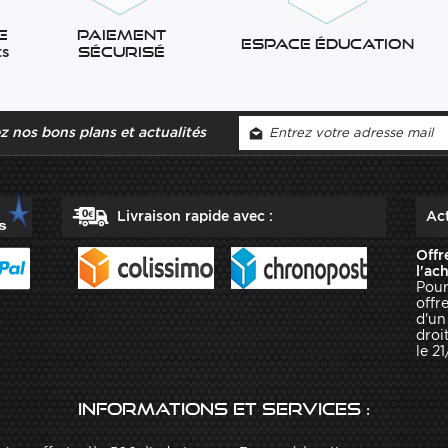
e
Paiement
Espace éducation
ts
sécurisé
 nos bons plans et actualités
Livraison rapide avec :
Act
Offr
l'ac
Pour
offr
d'un
droit
le 2
Informations et services :