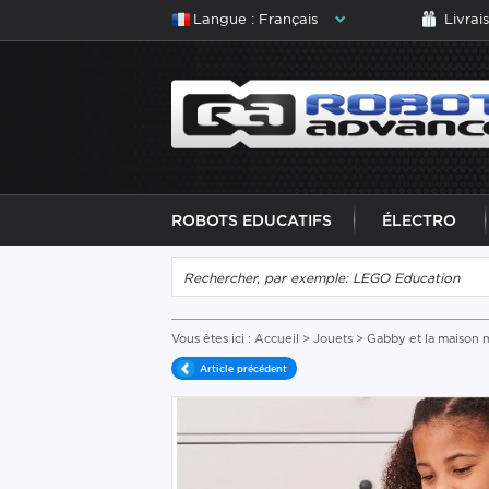
Langue : Français
Livrai
ROBOTS EDUCATIFS
ÉLECTRO
Vous êtes ici :
Accueil
>
Jouets
>
Gabby et la maison 
Article précédent