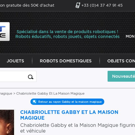
son gratuite dès 50€ d'achat
+33 (0)4 37 47 91 45
Spécialisé dans la vente de produits robotiques !
Robots éducatifs, robots jouets, objets connectés
MON
JOUETS
ROBOTS DOMESTIQUES
OBJETS CO
Nouveauté
magique
> Chabriolette Gabby Et La Maison Magique
Retour au rayon Gabby et la maison magique
CHABRIOLETTE GABBY ET LA MAISON
MAGIQUE
Chabriolette Gabby et la Maison Magique figuri
et véhicule