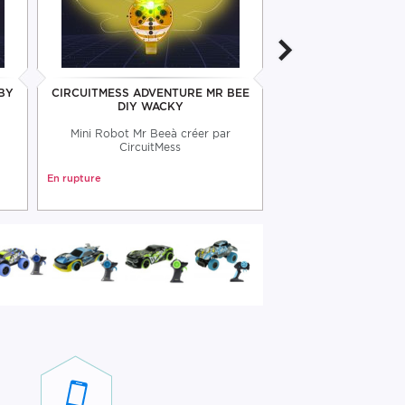
BY
CIRCUITMESS ADVENTURE MR BEE
CIRCUITMESS ADV
DIY WACKY
DIY WAC
Mini Robot Mr Beeà créer par
Mini Robot Marv à
CircuitMess
CircuitMe
En rupture
En rupture