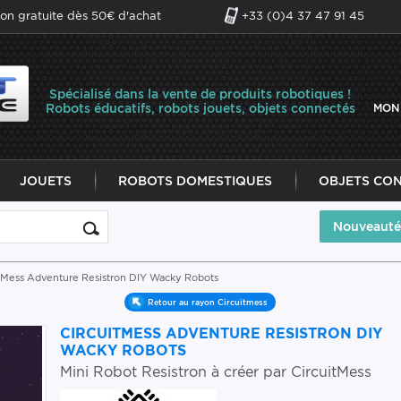
son gratuite dès 50€ d'achat
+33 (0)4 37 47 91 45
Spécialisé dans la vente de produits robotiques !
Robots éducatifs, robots jouets, objets connectés
MON
JOUETS
ROBOTS DOMESTIQUES
OBJETS CO
Nouveauté
itMess Adventure Resistron DIY Wacky Robots
Retour au rayon Circuitmess
CIRCUITMESS ADVENTURE RESISTRON DIY
WACKY ROBOTS
Mini Robot Resistron à créer par CircuitMess