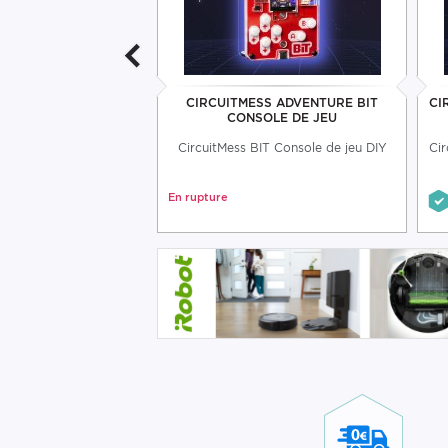
 ADVENTURE ARTEMIS
CIRCUITMESS ADVENTURE BIT
CI
IY WACKY
CONSOLE DE JEU
Artemis à créer par
CircuitMess BIT Console de jeu DIY
Cir
ircuitMess
24,99 €
En rupture
19,99 €