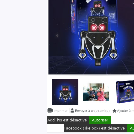
Envoyer à un(e) ami(e)
Ajouter à m
AddThis est désactivé.
Autoriser
Facebook (like box) est désactivé.
Au