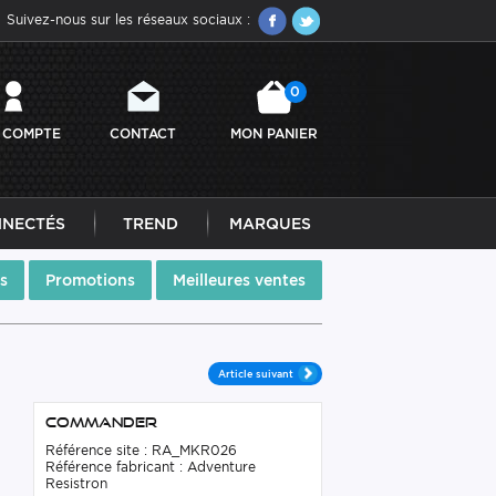
Suivez-nous sur les réseaux sociaux :
0
 COMPTE
CONTACT
MON PANIER
NNECTÉS
TREND
MARQUES
s
Promotions
Meilleures ventes
Article suivant
Commander
Référence site : RA_MKR026
Référence fabricant : Adventure
Resistron