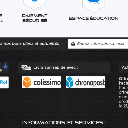
e
Paiement
Espace éducation
ts
sécurisé
 nos bons plans et actualités
Livraison rapide avec :
Act
Offr
l'ac
Pour
offr
d'un
droit
le 2
Informations et services :