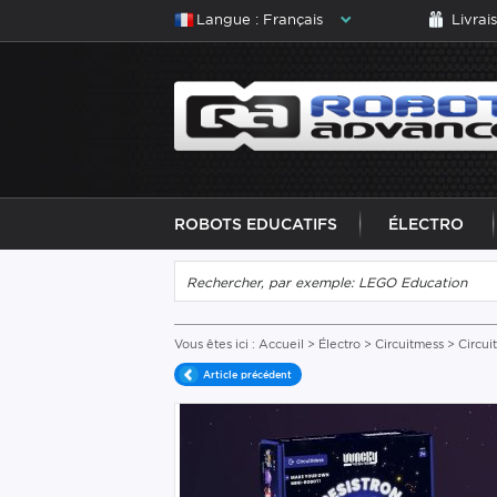
Langue : Français
Livrai
ROBOTS EDUCATIFS
ÉLECTRO
Vous êtes ici :
Accueil
>
Électro
>
Circuitmess
> Circu
Article précédent