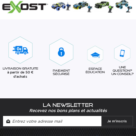
Une
Livraison gratuite
Espace
question?
Paiement
à partir de 50 €
éducation
Un conseil?
sécurisé
d'achats
La newsletter
Recevez nos bons plans et actualités