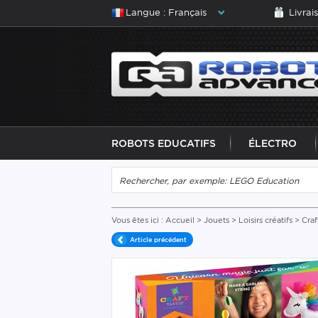
Langue : Français
Livrai
ROBOTS EDUCATIFS
ÉLECTRO
Vous êtes ici :
Accueil
>
Jouets
>
Loisirs créatifs
> Craf
Article précédent