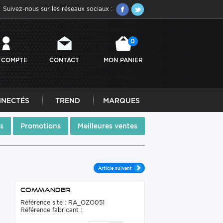
Suivez-nous sur les réseaux sociaux :
0
 COMPTE
CONTACT
MON PANIER
NNECTÉS
TREND
MARQUES
s
Promotions
Meilleures ventes
Article suivant
Commander
Référence site : RA_OZO051
Référence fabricant :