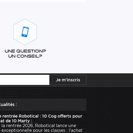
Une question?
Un conseil?
ualités :
e rentrée Robotical : 10 Cog offerts pour
hat de 10 Marty :
 la rentrée 2026, Robotical lance une
e exceptionnelle pour les classes : l'achat