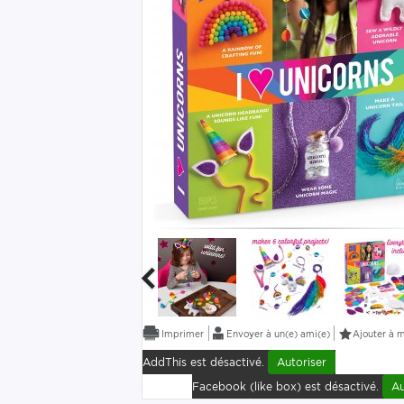
Envoyer à un(e) ami(e)
Ajouter à m
AddThis est désactivé.
Autoriser
Facebook (like box) est désactivé.
Au