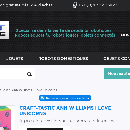
son gratuite dès 50€ d'achat
+33 (0)4 37 47 91 45
Spécialisé dans la vente de produits robotiques !
Robots éducatifs, robots jouets, objets connectés
MON
JOUETS
ROBOTS DOMESTIQUES
OBJETS CO
Nouveauté
t-Tastic Ann Williams I Love Unicorns
Retour au rayon Loisirs créatifs
CRAFT-TASTIC ANN WILLIAMS I LOVE
UNICORNS
6 projets créatifs sur l'univers des licornes