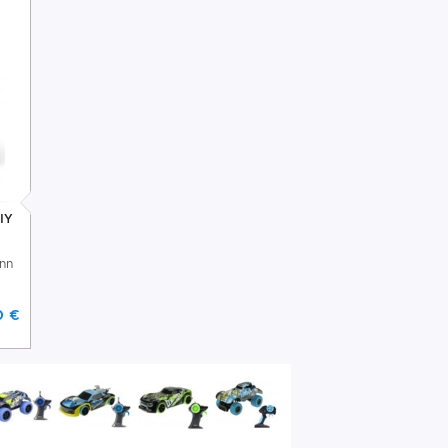
IY
Ann
0 €