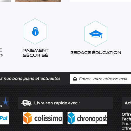
e
Paiement
Espace éducation
ts
sécurisé
 nos bons plans et actualités
Livraison rapide avec :
Act
Offr
l'ac
Pour
offr