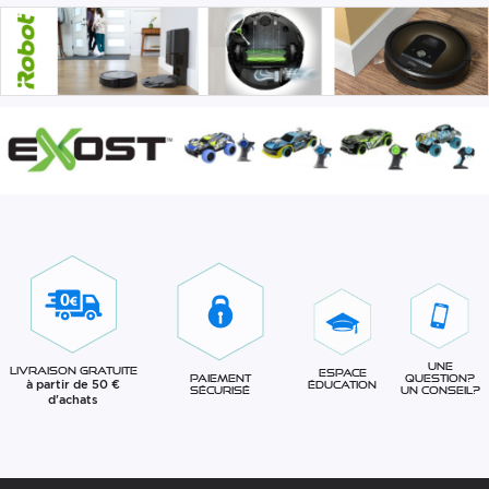
Une
Livraison gratuite
Espace
question?
Paiement
à partir de 50 €
éducation
Un conseil?
sécurisé
d'achats