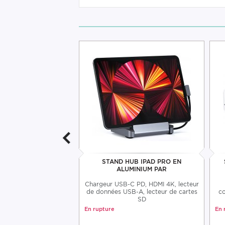
-44%
 USB-C PD 108W
STAND HUB IPAD PRO EN
TECHI MAC
ALUMINIUM PAR
hi : deux ports USB-C
Chargeur USB-C PD, HDMI 4K, lecteur
ports USB-A
de données USB-A, lecteur de cartes
co
SD
89,99 €
En rupture
En 
49,99 €