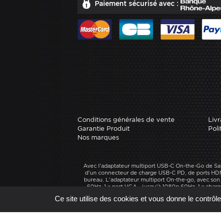
Paiement sécurisé avec :
Conditions générales de vente
Livr
Garantie Produit
Poli
Nos marques
Avec l'adaptateur multiport USB-C On-the-Go de Sat
d'un connecteur de charge USB-C PD, de ports HDMI 
bureau. L'adaptateur multiport On-the-go, avec son 
60Hz, 1 x port VGA - jusqu'à 1080p 60Hz, 1 x char
charge/vidéo) et emplacements pour lecteur de ca
Ce site utilise des cookies et vous donne le contrôl
Site réal