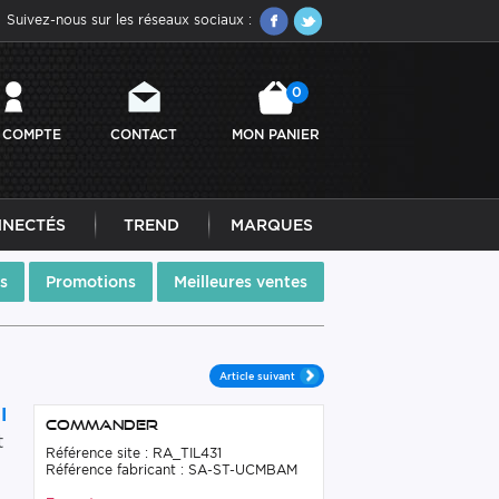
Suivez-nous sur les réseaux sociaux :
0
 COMPTE
CONTACT
MON PANIER
NNECTÉS
TREND
MARQUES
s
Promotions
Meilleures ventes
Article suivant
I
Commander
t
Référence site : RA_TIL431
Référence fabricant : SA-ST-UCMBAM