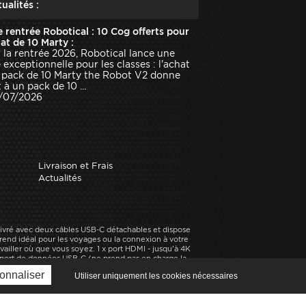
ualités :
e rentrée Robotical : 10 Cog offerts pour
hat de 10 Marty :
 la rentrée 2026, Robotical lance une
e exceptionnelle pour les classes : l'achat
 pack de 10 Marty the Robot V2 donne
 à un pack de 10 ...
1/07/2026
Livraison et Frais
Actualités
livré avec deux câbles USB-C détachables et dispose
rend idéal pour les voyages ou la connexion à votre
ailler où que vous soyez. 1 x port HDMI - jusqu'à 4K
x port de données USB-C (ne prend pas en charge la
ie [categorieracine] sur Robot Advance, expert en
onnaliser
Utiliser uniquement les cookies nécessaires