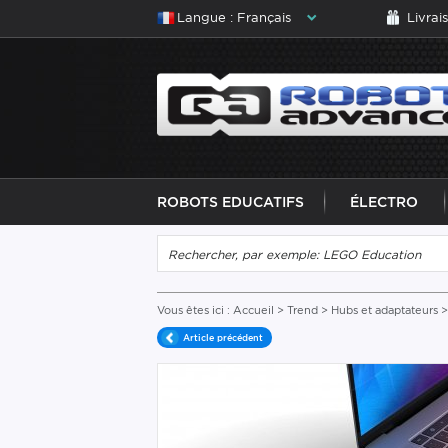
Langue : Français
Livrai
ROBOTS EDUCATIFS
ÉLECTRO
Vous êtes ici :
Accueil
>
Trend
>
Hubs et adaptateurs
>
Article précédent