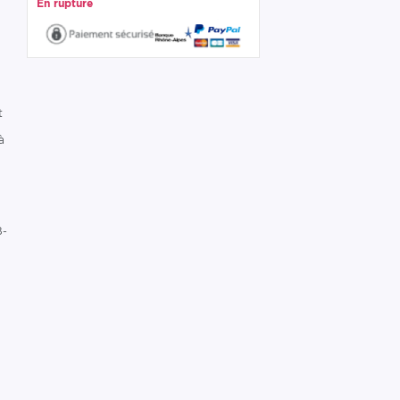
En rupture
t
à
B-