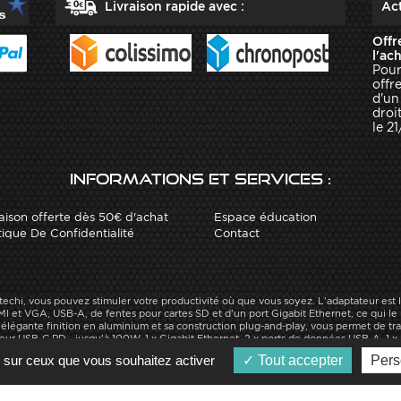
Livraison rapide avec :
Act
Offr
l'ac
Pour
offr
d'un
droit
le 2
Informations et services :
aison offerte dès 50€ d'achat
Espace éducation
tique De Confidentialité
Contact
echi, vous pouvez stimuler votre productivité où que vous soyez. L'adaptateur est 
et VGA, USB-A, de fentes pour cartes SD et d'un port Gigabit Ethernet, ce qui le 
élégante finition en aluminium et sa construction plug-and-play, vous permet de trav
geur USB-C PD - jusqu'à 100W, 1 x Gigabit Ethernet, 2 x ports de données USB-A, 1 
rte Micro/SD. Acheter un Hub USB-C Multiports ON-THE-GO Satechi dans la catégor
e sur ceux que vous souhaitez activer
Tout accepter
Pers
robotique.
isé par
Arobases
-
Copyright 2010-2023 www.robot-advance.com