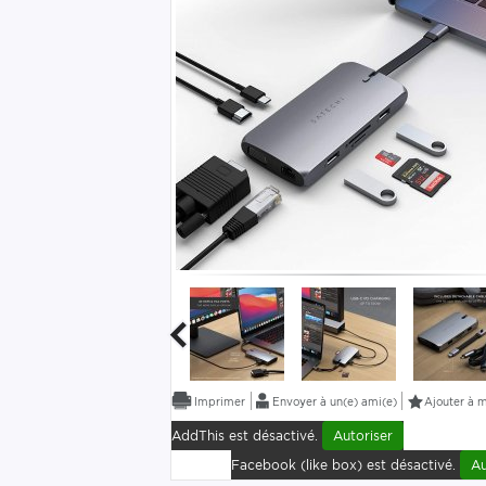
Envoyer à un(e) ami(e)
Ajouter à m
AddThis est désactivé.
Autoriser
Facebook (like box) est désactivé.
Au