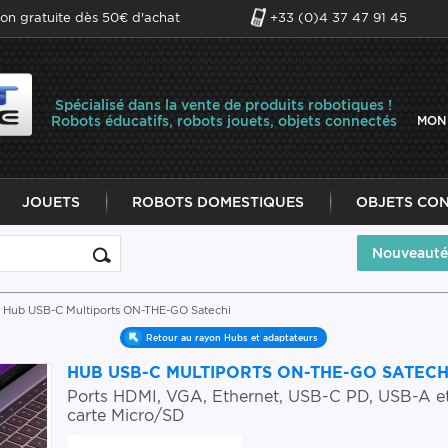
son gratuite dès 50€ d'achat
+33 (0)4 37 47 91 45
Spécialisé dans la vente de produits robotiques !
Robots éducatifs, robots jouets, objets connectés
MON
JOUETS
ROBOTS DOMESTIQUES
OBJETS CO
Nouveauté
 Hub USB-C Multiports ON-THE-GO Satechi
Retour au rayon Hubs et adaptateurs
HUB USB-C MULTIPORTS ON-THE-GO SATECH
Ports HDMI, VGA, Ethernet, USB-C PD, USB-A e
carte Micro/SD