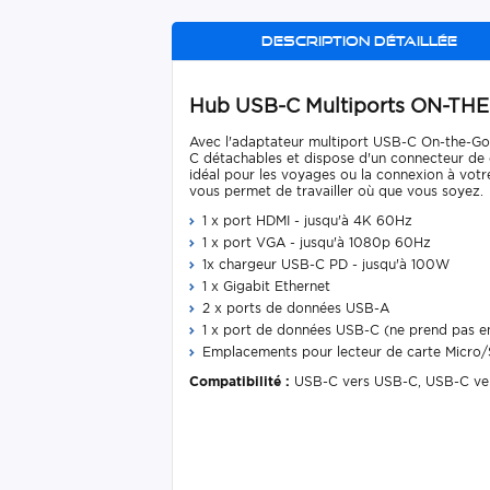
Description détaillée
Hub USB-C Multiports ON-THE
Avec l'adaptateur multiport USB-C On-the-Go 
C détachables et dispose d'un connecteur de 
idéal pour les voyages ou la connexion à votr
vous permet de travailler où que vous soyez.
1 x port HDMI - jusqu'à 4K 60Hz
1 x port VGA - jusqu'à 1080p 60Hz
1x chargeur USB-C PD - jusqu'à 100W
1 x Gigabit Ethernet
2 x ports de données USB-A
1 x port de données USB-C (ne prend pas e
Emplacements pour lecteur de carte Micro
Compatibilité :
USB-C vers USB-C, USB-C ver