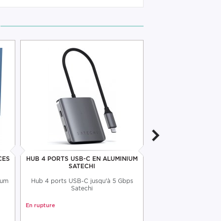
CES
HUB 4 PORTS USB-C EN ALUMINIUM
CHARGEUR 4 PORTS
SATECHI
PD GA
ium
Hub 4 ports USB-C jusqu'à 5 Gbps
Chargeur 4 ports 
Satechi
jusqu'à 16
En rupture
Disponible