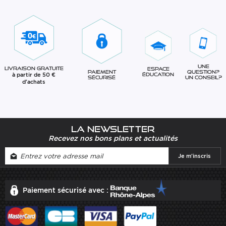
Une
Livraison gratuite
Espace
question?
Paiement
à partir de 50 €
éducation
Un conseil?
sécurisé
d'achats
La newsletter
Recevez nos bons plans et actualités
Paiement sécurisé avec :