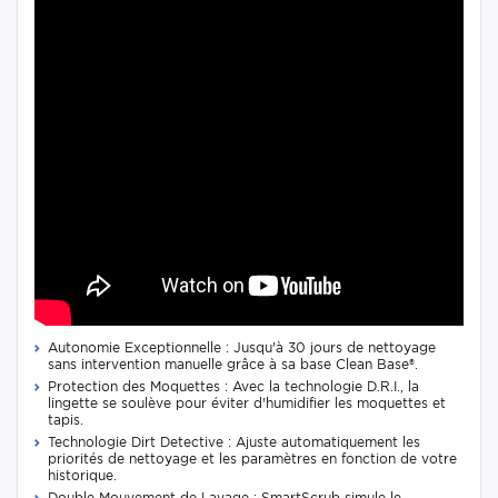
Autonomie Exceptionnelle : Jusqu'à 30 jours de nettoyage
sans intervention manuelle grâce à sa base Clean Base®.
Protection des Moquettes : Avec la technologie D.R.I., la
lingette se soulève pour éviter d'humidifier les moquettes et
tapis.
Technologie Dirt Detective : Ajuste automatiquement les
priorités de nettoyage et les paramètres en fonction de votre
historique.
Double Mouvement de Lavage : SmartScrub simule le