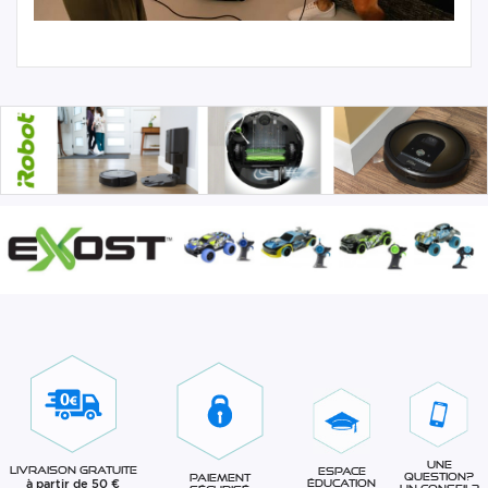
Une
Livraison gratuite
Espace
question?
Paiement
à partir de 50 €
éducation