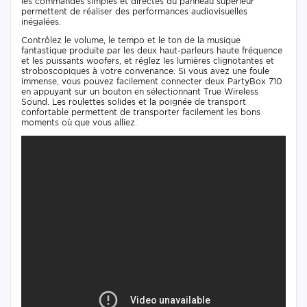
les commandes simples et directes du panneau supérieur
permettent de réaliser des performances audiovisuelles
inégalées.
Contrôlez le volume, le tempo et le ton de la musique
fantastique produite par les deux haut-parleurs haute fréquence
et les puissants woofers, et réglez les lumières clignotantes et
stroboscopiques à votre convenance. Si vous avez une foule
immense, vous pouvez facilement connecter deux PartyBox 710
en appuyant sur un bouton en sélectionnant True Wireless
Sound. Les roulettes solides et la poignée de transport
confortable permettent de transporter facilement les bons
moments où que vous alliez.