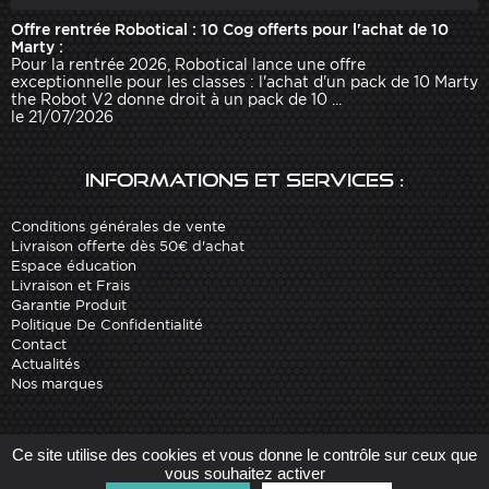
Offre rentrée Robotical : 10 Cog offerts pour l'achat de 10
Marty :
Pour la rentrée 2026, Robotical lance une offre
exceptionnelle pour les classes : l'achat d'un pack de 10 Marty
the Robot V2 donne droit à un pack de 10 ...
le 21/07/2026
Informations et services :
Conditions générales de vente
Livraison offerte dès 50€ d'achat
Espace éducation
Livraison et Frais
Garantie Produit
Politique De Confidentialité
Contact
Actualités
Nos marques
Site réalisé par
Arobases
-
Ce site utilise des cookies et vous donne le contrôle sur ceux que
Copyright 2010-2023 www.robot-advance.com
vous souhaitez activer