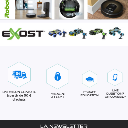
Une
Livraison gratuite
Espace
question?
Paiement
à partir de 50 €
éducation
Un conseil?
sécurisé
d'achats
La newsletter