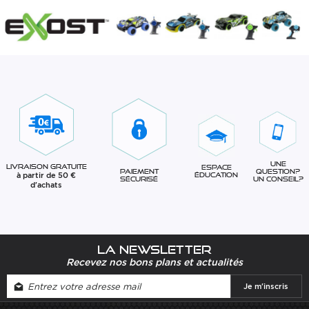
Une
Livraison gratuite
Espace
question?
Paiement
à partir de 50 €
éducation
Un conseil?
sécurisé
d'achats
La newsletter
Recevez nos bons plans et actualités