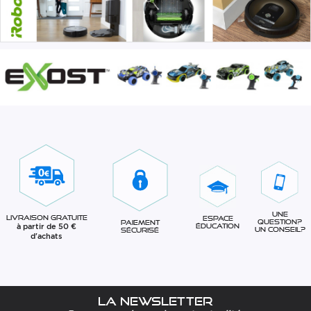
Une
Livraison gratuite
Espace
question?
Paiement
à partir de 50 €
éducation
Un conseil?
sécurisé
d'achats
La newsletter