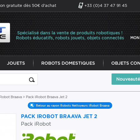
son gratuite dès 50€ d'achat
+33 (0)4 37 47 91 45
Spécialisé dans la vente de produits robotiques !
Robots éducatifs, robots jouets, objets connectés
MON
JOUETS
ROBOTS DOMESTIQUES
OBJETS CO
Nouveauté
iRobot Braava
> Pack iRobot Braava Jet 2
Retour au rayon Robots Nettoyeurs iRobot Braava
PACK IROBOT BRAAVA JET 2
Pack iRobot