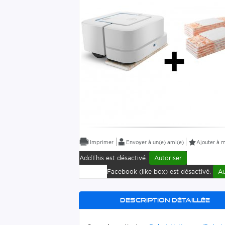
Envoyer à un(e) ami(e)
Ajouter à m
AddThis est désactivé.
Autoriser
Facebook (like box) est désactivé.
Au
Description détaillée