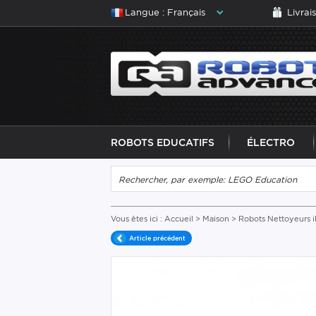
Langue : Français
Livrai
ROBOTS EDUCATIFS
ÉLECTRO
Vous êtes ici :
Accueil
>
Maison
>
Robots Nettoyeurs 
Article précédent