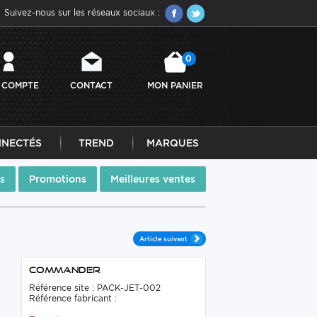
Suivez-nous sur les réseaux sociaux :
0
 COMPTE
CONTACT
MON PANIER
NNECTÉS
TREND
MARQUES
s
Promotions
Meilleures ventes
Article suivant
Commander
Référence site : PACK-JET-002
Référence fabricant :