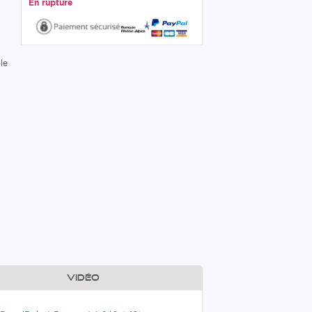
En rupture
le
Vidéo