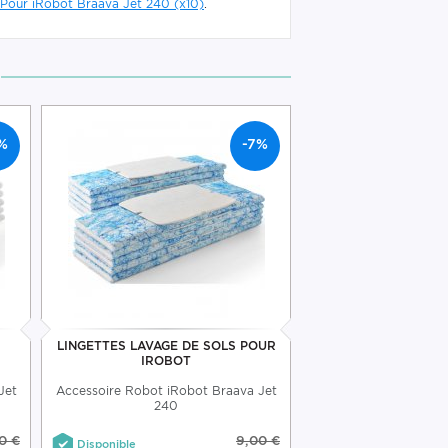
Pour iRobot Braava Jet 240 (x10)
.
%
-7%
LINGETTES LAVAGE DE SOLS POUR
IROBOT
Jet
Accessoire Robot iRobot Braava Jet
240
0 €
9,00 €
Disponible