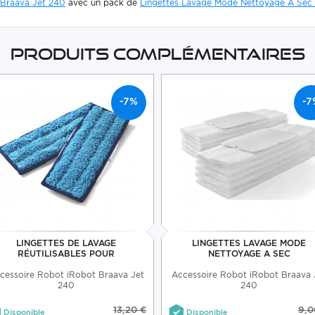
 Braava Jet 240
avec un pack de
Lingettes Lavage Mode Nettoyage A Sec 
Produits complémentaires
-7%
-7
LINGETTES DE LAVAGE
LINGETTES LAVAGE MODE
RÉUTILISABLES POUR
NETTOYAGE A SEC
cessoire Robot iRobot Braava Jet
Accessoire Robot iRobot Braava 
240
240
13,20 €
9,0
Disponible
Disponible