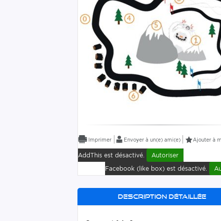
Envoyer à un(e) ami(e)
Ajouter à m
AddThis est désactivé.
Autoriser
Facebook (like box) est désactivé.
Au
Description détaillée