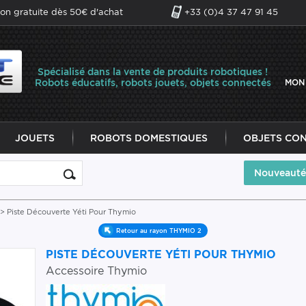
son gratuite dès 50€ d'achat
+33 (0)4 37 47 91 45
Spécialisé dans la vente de produits robotiques !
Robots éducatifs, robots jouets, objets connectés
MON
JOUETS
ROBOTS DOMESTIQUES
OBJETS CO
Nouveauté
> Piste Découverte Yéti Pour Thymio
Retour au rayon THYMIO 2
PISTE DÉCOUVERTE YÉTI POUR THYMIO
Accessoire Thymio