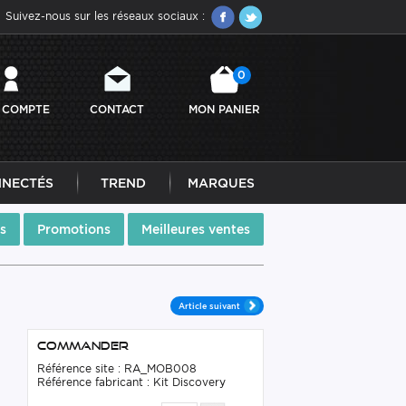
Suivez-nous sur les réseaux sociaux :
0
 COMPTE
CONTACT
MON PANIER
NNECTÉS
TREND
MARQUES
s
Promotions
Meilleures ventes
Article suivant
Commander
Référence site : RA_MOB008
Référence fabricant : Kit Discovery