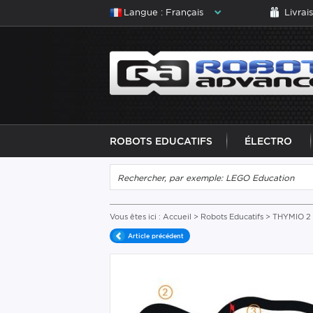
Langue : Français
Livrai
ROBOTS EDUCATIFS
ÉLECTRO
Vous êtes ici :
Accueil
>
Robots Educatifs
>
THYMIO 2
Article précédent