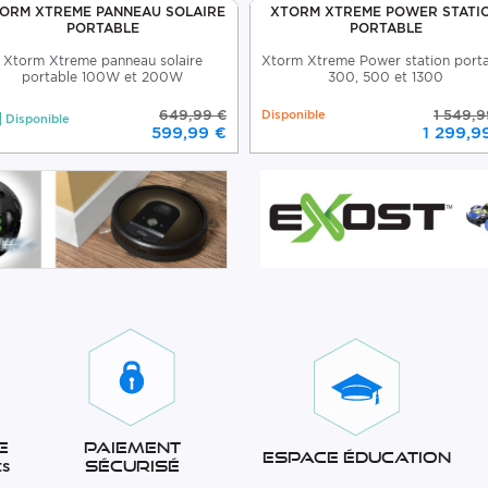
ORM XTREME PANNEAU SOLAIRE
XTORM XTREME POWER STATI
PORTABLE
PORTABLE
Xtorm Xtreme panneau solaire
Xtorm Xtreme Power station port
portable 100W et 200W
300, 500 et 1300
649,99 €
Disponible
1 549,9
Disponible
599,99 €
1 299,9
e
Paiement
Espace éducation
ts
sécurisé