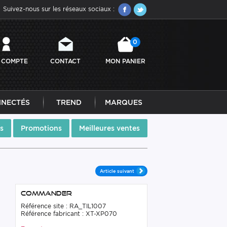
Suivez-nous sur les réseaux sociaux :
0
 COMPTE
CONTACT
MON PANIER
NNECTÉS
TREND
MARQUES
s
Promotions
Meilleures ventes
Article suivant
Commander
Référence site : RA_TIL1007
Référence fabricant : XT-XP070