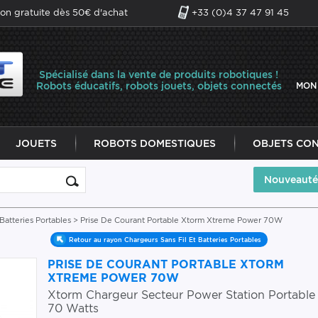
son gratuite dès 50€ d'achat
+33 (0)4 37 47 91 45
Spécialisé dans la vente de produits robotiques !
Robots éducatifs, robots jouets, objets connectés
MON
JOUETS
ROBOTS DOMESTIQUES
OBJETS CO
Nouveauté
Batteries Portables
> Prise De Courant Portable Xtorm Xtreme Power 70W
Retour au rayon Chargeurs Sans Fil Et Batteries Portables
PRISE DE COURANT PORTABLE XTORM
XTREME POWER 70W
Xtorm Chargeur Secteur Power Station Portable
70 Watts