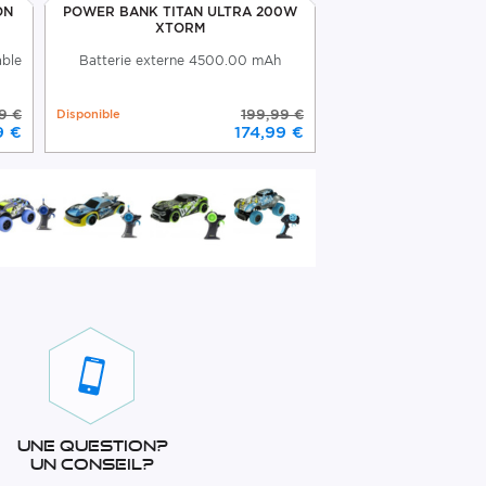
ON
POWER BANK TITAN ULTRA 200W
XTORM BATTERIE R
XTORM
MAH
able
Batterie externe 4500.00 mAh
Xtorm Batterie exte
Rugged 200
9 €
Disponible
199,99 €
Disponible
9 €
174,99 €
Une question?
Un conseil?