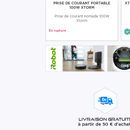
ERIE RUGGED 10000
PRISE DE COURANT PORTABLE
XT
MAH
100W XTORM
xterne 10.000 mAh
Prise de courant nomade 100W
Xtorm
69,99 €
En rupture
64,99 €
Livraison gratuit
à partir de 50 € d'acha