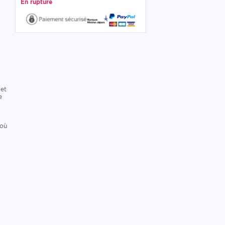
En rupture
 et
e
 où