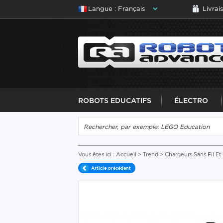
Langue : Français
Livrai
ROBOTS EDUCATIFS
ÉLECTRO
Vous êtes ici :
Accueil
>
Trend
>
Chargeurs Sans Fil Et 
Article précédent