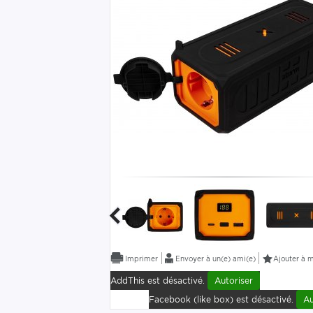
Envoyer à un(e) ami(e)
Ajouter à m
AddThis est désactivé.
Autoriser
Facebook (like box) est désactivé.
Au