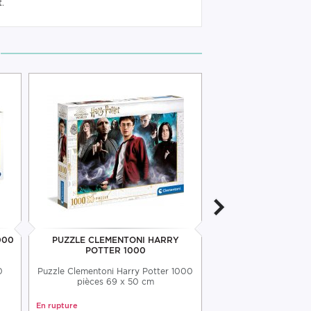
.
000
PUZZLE CLEMENTONI HARRY
PUZZLE CLEMENTONI
POTTER 1000
0
Puzzle Clementoni Harry Potter 1000
Puzzle Clementoni Le
pièces 69 x 50 cm
pièces 48x
En rupture
En rupture