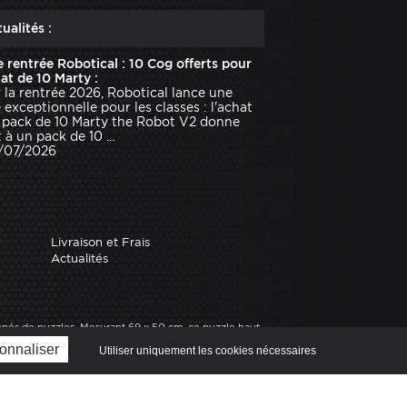
ualités :
e rentrée Robotical : 10 Cog offerts pour
hat de 10 Marty :
 la rentrée 2026, Robotical lance une
e exceptionnelle pour les classes : l'achat
 pack de 10 Marty the Robot V2 donne
 à un pack de 10 ...
1/07/2026
Livraison et Frais
Actualités
nnés de puzzles. Mesurant 69 x 50 cm, ce puzzle haut
oni de 1000 pièces Batman DC Comics. Dimensions 69 x
onnaliser
Utiliser uniquement les cookies nécessaires
nce, expert en robotique.