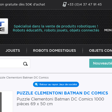
son gratuite dès 50€ d'achat
+33 (0)4 37 47 91 45
Spécialisé dans la vente de produits robotiques !
Robots éducatifs, robots jouets, objets connectés
MON
JOUETS
ROBOTS DOMESTIQUES
OBJETS CO
Nouveauté
uzzle Clementoni Batman DC Comics
Retour au rayon Jeux de société
PUZZLE CLEMENTONI BATMAN DC COMICS
Puzzle Clementoni Batman DC Comics 1000
pièces 69 x 50 cm