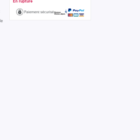
En rupture
t
t
de