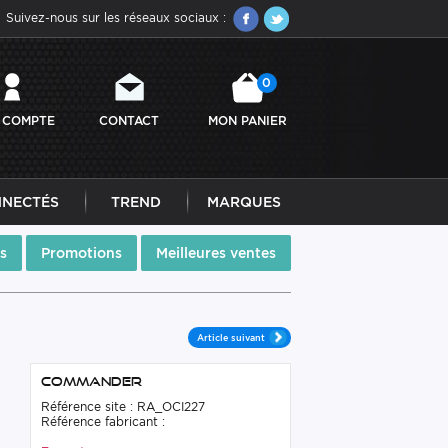
Suivez-nous sur les réseaux sociaux :
0
 COMPTE
CONTACT
MON PANIER
NNECTÉS
TREND
MARQUES
s
Promotions
Meilleures ventes
Article suivant
Commander
Référence site : RA_OCI227
Référence fabricant :