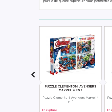
puzzle de qualité supérieure vous permettra 
ENTONI TOUR EIFFEL
PUZZLE CLEMENTONI AVENGERS
MARVEL 4 EN 1
toni Tour Eiffel 1000
Puzzle Clementoni Avengers Marvel 4
Puz
ces 69x50cm
en 1
En rupture
En 