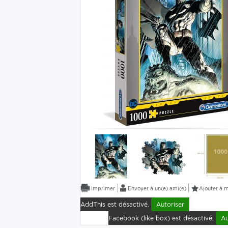
Envoyer à un(e) ami(e)
Ajouter à m
AddThis est désactivé.
Autoriser
Facebook (like box) est désactivé.
Au