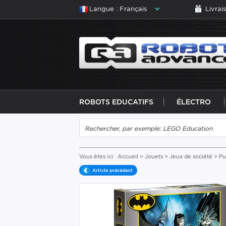
Langue : Français
Livrai
ROBOTS EDUCATIFS
ÉLECTRO
Vous êtes ici :
Accueil
>
Jouets
>
Jeux de société
> P
Article précédent