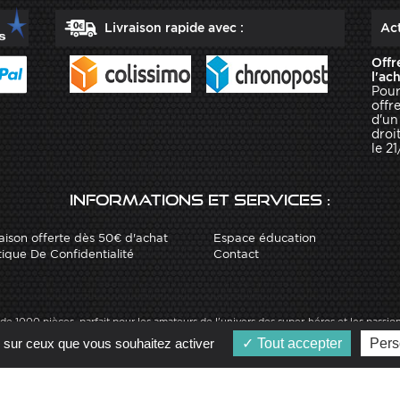
Livraison rapide avec :
Act
Offr
l'ac
Pour
offr
d'un
droit
le 2
Informations et services :
aison offerte dès 50€ d'achat
Espace éducation
tique De Confidentialité
Contact
1000 pièces, parfait pour les amateurs de l'univers des super-héros et les passio
aux côtés de Batman. Ce puzzle Clementoni est fabriqué en Italie. Puzzle Clement
e sur ceux que vous souhaitez activer
Tout accepter
Pers
 Clementoni Batman DC Comics dans la catégorie [categorieracine] sur Robot Adva
isé par
Arobases
-
Copyright 2010-2023 www.robot-advance.com