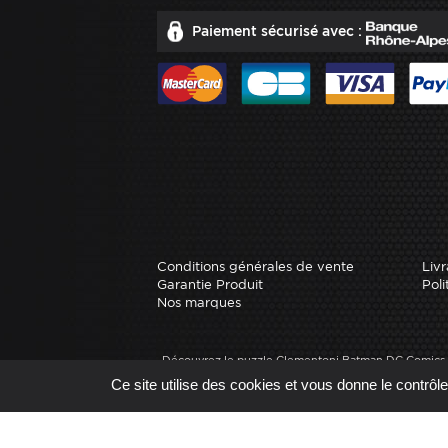
Paiement sécurisé avec :
Conditions générales de vente
Livr
Garantie Produit
Poli
Nos marques
Découvrez le puzzle Clementoni Batman DC Comics de 
de gamme vous plongera dans l'action et l'aventure 
Ce site utilise des cookies et vous donne le contrôl
50 cm. Acheter un Puzzle
Site réal