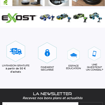
Une
Livraison gratuite
Espace
question?
Paiement
à partir de 50 €
éducation
Un conseil?
sécurisé
d'achats
La newsletter
Recevez nos bons plans et actualités