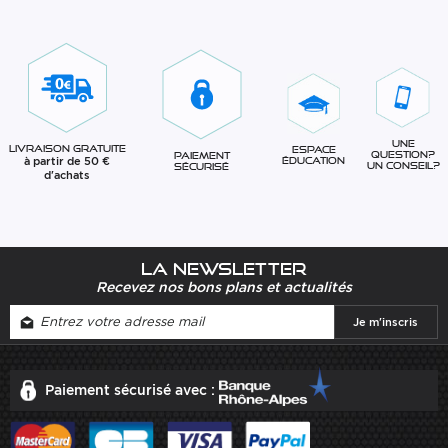
Une
Livraison gratuite
Espace
question?
Paiement
à partir de 50 €
éducation
Un conseil?
sécurisé
d'achats
La newsletter
Recevez nos bons plans et actualités
Paiement sécurisé avec :