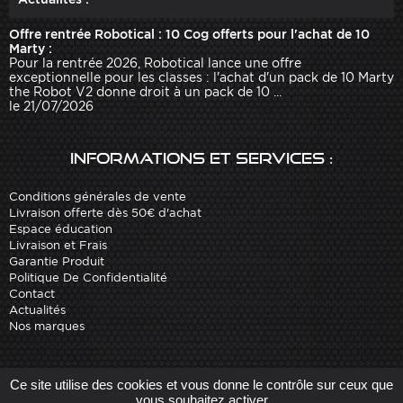
Offre rentrée Robotical : 10 Cog offerts pour l'achat de 10
Marty :
Pour la rentrée 2026, Robotical lance une offre
exceptionnelle pour les classes : l'achat d'un pack de 10 Marty
the Robot V2 donne droit à un pack de 10 ...
le 21/07/2026
Informations et services :
Conditions générales de vente
Livraison offerte dès 50€ d'achat
Espace éducation
Livraison et Frais
Garantie Produit
Politique De Confidentialité
Contact
Actualités
Nos marques
Site réalisé par
Arobases
-
Ce site utilise des cookies et vous donne le contrôle sur ceux que
Copyright 2010-2023 www.robot-advance.com
vous souhaitez activer