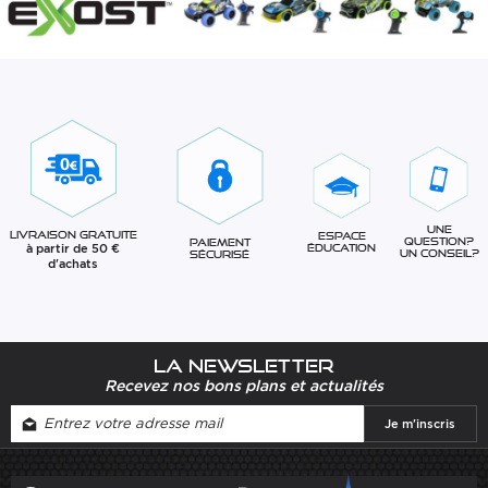
Une
Livraison gratuite
Espace
question?
Paiement
à partir de 50 €
éducation
Un conseil?
sécurisé
d'achats
La newsletter
Recevez nos bons plans et actualités