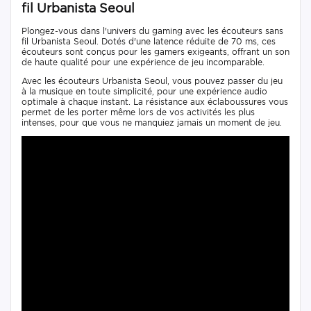
fil Urbanista Seoul
Plongez-vous dans l'univers du gaming avec les écouteurs sans
fil Urbanista Seoul. Dotés d'une latence réduite de 70 ms, ces
écouteurs sont conçus pour les gamers exigeants, offrant un son
de haute qualité pour une expérience de jeu incomparable.
Avec les écouteurs Urbanista Seoul, vous pouvez passer du jeu
à la musique en toute simplicité, pour une expérience audio
optimale à chaque instant. La résistance aux éclaboussures vous
permet de les porter même lors de vos activités les plus
intenses, pour que vous ne manquiez jamais un moment de jeu.