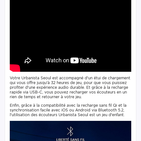
Votre Urbanista Seoul est accompagné d'un étui de chargement
qui vous offre jusqu'à 32 heures de jeu, pour que vous puissiez
profiter d'une expérience audio durable. Et grâce à la recharge
rapide via USB-C, vous pouvez recharger vos écouteurs en un
rien de temps et retourner à votre jeu.
Enfin, grâce à la compatibilité avec la recharge sans fil Qi et la
synchronisation facile avec iOS ou Android via Bluetooth 5.2,
l'utilisation des écouteurs Urbanista Seoul est un jeu d'enfant.