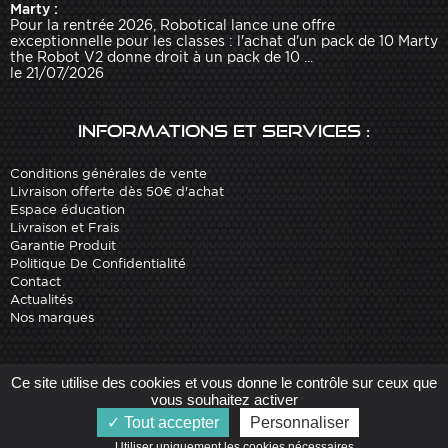
Marty :
Pour la rentrée 2026, Robotical lance une offre
exceptionnelle pour les classes : l'achat d'un pack de 10 Marty
the Robot V2 donne droit à un pack de 10 ...
le 21/07/2026
Informations et services :
Conditions générales de vente
Livraison offerte dès 50€ d'achat
Espace éducation
Livraison et Frais
Garantie Produit
Politique De Confidentialité
Contact
Actualités
Nos marques
Site réalisé par
Arobases
-
Ce site utilise des cookies et vous donne le contrôle sur ceux que
Copyright 2010-2023 www.robot-advance.com
vous souhaitez activer
Tout accepter
Personnaliser
Utiliser uniquement les cookies nécessaires   