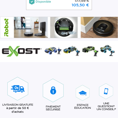
177,59 €
Disponible
105,50 €
Une
Livraison gratuite
Espace
question?
Paiement
à partir de 50 €
éducation
Un conseil?
sécurisé
d'achats