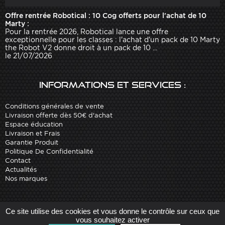
Offre rentrée Robotical : 10 Cog offerts pour l'achat de 10
Marty :
Pour la rentrée 2026, Robotical lance une offre
exceptionnelle pour les classes : l'achat d'un pack de 10 Marty
the Robot V2 donne droit à un pack de 10 ...
le 21/07/2026
Informations et services :
Conditions générales de vente
Livraison offerte dès 50€ d'achat
Espace éducation
Livraison et Frais
Garantie Produit
Politique De Confidentialité
Contact
Actualités
Nos marques
Site réalisé par
Arobases
-
Ce site utilise des cookies et vous donne le contrôle sur ceux que
Copyright 2010-2023 www.robot-advance.com
vous souhaitez activer