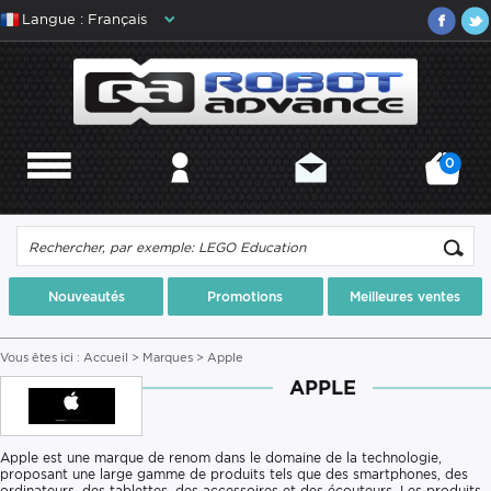
Langue : Français
0
MENU
MON COMPTE
CONTACT
MON PANIER
Nouveautés
Promotions
Meilleures ventes
Vous êtes ici :
Accueil
>
Marques
> Apple
APPLE
Apple est une marque de renom dans le domaine de la technologie,
proposant une large gamme de produits tels que des smartphones, des
ordinateurs, des tablettes, des accessoires et des écouteurs. Les produits