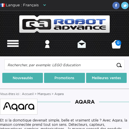
Langue : Français
0
MENU
MON COMPTE
CONTACT
MON PANIER
Nouveautés
Promotions
Meilleures ventes
Vous êtes ici :
Accueil
>
Marques
> Aqara
AQARA
Et si la domotique devenait simple, belle et vraiment utile ? Avec Aqara, la
maison connectée prend tout son sens. Détecteurs, capteurs,
interrupteurs, caméras, motorisations… la marque conçoit des produits