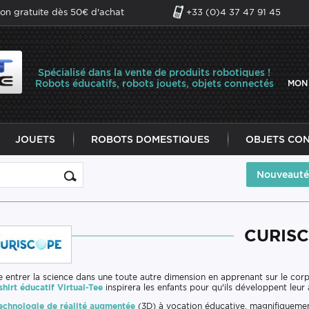
son gratuite dès 50€ d'achat
+33 (0)4 37 47 91 45
Spécialisé dans la vente de produits robotiques !
Robots éducatifs, robots jouets, objets connectés
MON
JOUETS
ROBOTS DOMESTIQUES
OBJETS CO
Nouveauté
CURIS
e entrer la science dans une toute autre dimension en apprenant sur le corps
shirt éducatif Virtual-Tee
inspirera les enfants pour qu'ils développent leur
echnologie de réalité augmentée
(3D) à vocation éducative, magnifiqueme