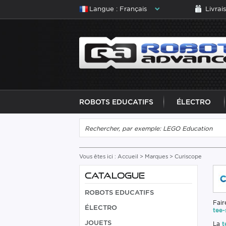
Langue : Français
Livrai
ROBOTS EDUCATIFS
ÉLECTRO
Vous êtes ici :
Accueil
>
Marques
> Curiscope
CATALOGUE
ROBOTS EDUCATIFS
Fair
ÉLECTRO
tee-
JOUETS
La
t