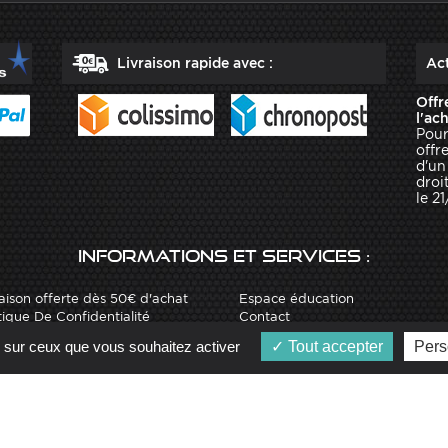
Livraison rapide avec :
Act
Offr
l'ac
Pour
offr
d'un
droit
le 2
Informations et services :
aison offerte dès 50€ d'achat
Espace éducation
tique De Confidentialité
Contact
e sur ceux que vous souhaitez activer
Tout accepter
Pers
isé par
Arobases
-
Copyright 2010-2023 www.robot-advance.com