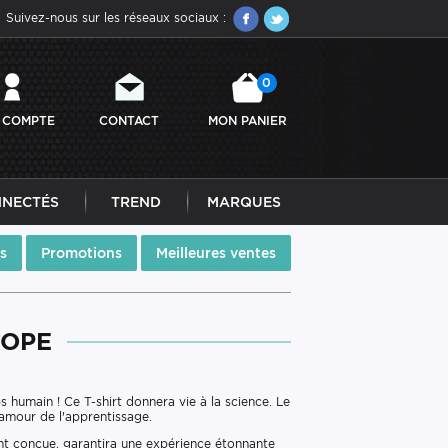
Suivez-nous sur les réseaux sociaux :
0
 COMPTE
CONTACT
MON PANIER
NNECTÉS
TREND
MARQUES
s
Promotions
Meilleures ventes
COPE
 humain ! Ce T-shirt donnera vie à la science. Le
 amour de l'apprentissage.
nt conçue, garantira une expérience étonnante