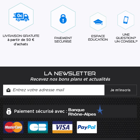
Une
Livraison gratuite
Espace
question?
Paiement
à partir de 50 €
éducation
Un conseil?
sécurisé
d'achats
La newsletter
Recevez nos bons plans et actualités
Paiement sécurisé avec :