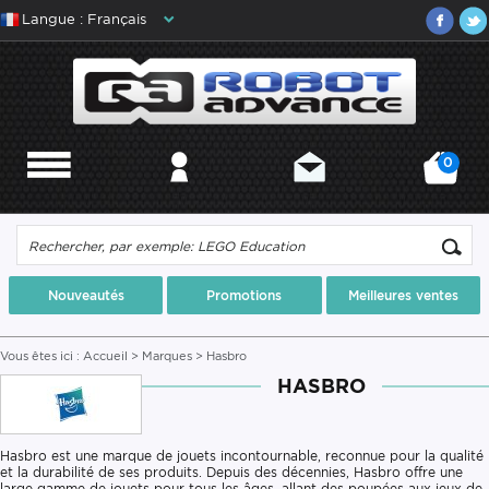
Langue : Français
0
MENU
MON COMPTE
CONTACT
MON PANIER
Nouveautés
Promotions
Meilleures ventes
Vous êtes ici :
Accueil
>
Marques
> Hasbro
HASBRO
Hasbro est une marque de jouets incontournable, reconnue pour la qualité
et la durabilité de ses produits. Depuis des décennies, Hasbro offre une
large gamme de jouets pour tous les âges, allant des poupées aux jeux de