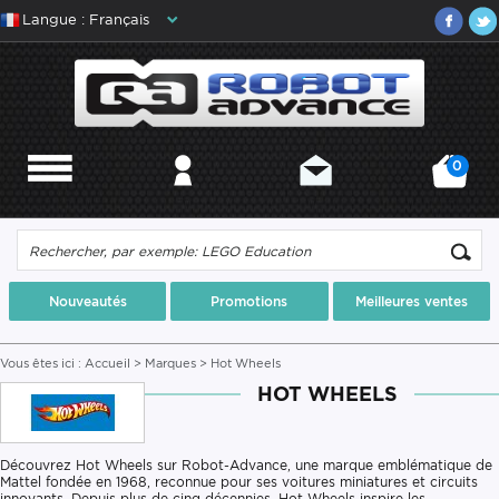
Langue : Français
0
MENU
MON COMPTE
CONTACT
MON PANIER
Nouveautés
Promotions
Meilleures ventes
Vous êtes ici :
Accueil
>
Marques
> Hot Wheels
HOT WHEELS
Découvrez Hot Wheels sur Robot-Advance, une marque emblématique de
Mattel fondée en 1968, reconnue pour ses voitures miniatures et circuits
innovants. Depuis plus de cinq décennies, Hot Wheels inspire les