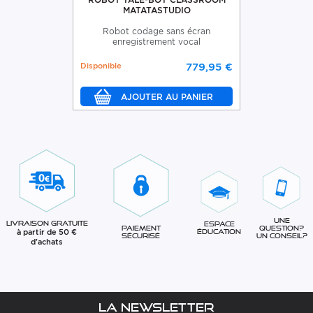
MATATASTUDIO
Robot codage sans écran
enregistrement vocal
Disponible
779,95 €
Une
Livraison gratuite
Espace
question?
Paiement
à partir de 50 €
éducation
Un conseil?
sécurisé
d'achats
La newsletter