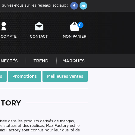
Suivez-nous sur les réseaux sociaux :
0
 COMPTE
CONTACT
MON PANIER
NNECTÉS
TREND
MARQUES
s
Promotions
Meilleures ventes
CTORY
lisée dans les produits dérivés de mangas,
 statues et des réplicas, Max Factory est le
 Max Factory sont connus pour leur qualité de