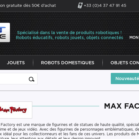
son gratuite dès 50€ d'achat
+33 (0)4 37 47 91 45
Spécialisé dans la vente de produits robotiques !
Robots éducatifs, robots jouets, objets connectés
MON
JOUETS
ROBOTS DOMESTIQUES
OBJETS CO
Nouveauté
MAX FA
Factory est une marque de figurines et de statues de haute qualité, spécia
ime et de jeux vidéo. Avec des figurines de personnages emblématiques, des
x idéal pour les collectionneurs et les fans de ces univers. Les produits de
pture, leur attention aux détails et leur design innovant.