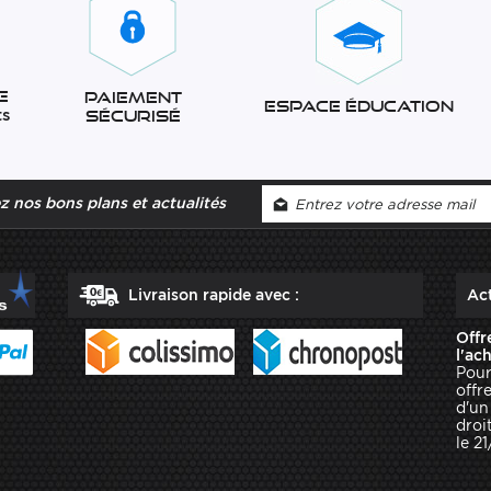
e
Paiement
Espace éducation
ts
sécurisé
 nos bons plans et actualités
Livraison rapide avec :
Act
Offr
l'ac
Pour
offr
d'un
droit
le 2