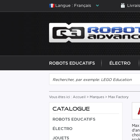
Langue : Français
Livrai
ROBOTS EDUCATIFS
ÉLECTRO
Vous êtes ici :
Accueil
>
Marques
> Max Factory
CATALOGUE
ROBOTS EDUCATIFS
Max 
ÉLECTRO
d'an
choi
JOUETS
scul