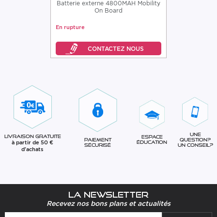
Batterie externe 4800MAH Mobility
On Board
En rupture
Une
Livraison gratuite
Espace
question?
Paiement
à partir de 50 €
éducation
Un conseil?
sécurisé
d'achats
La newsletter
Recevez nos bons plans et actualités