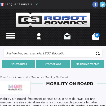
Langue : Français
0
MENU
MON COMPTE
CONTACT
MON PANIER
Nouveautés
Promotions
Meilleures ventes
Vous êtes ici :
Accueil
>
Marques
> Mobility On Board
MOBILITY ON BOARD
Mobility On Board, également connue sous le nom de MOB, est une
marque française spécialisée dans la conception de produits high-tech
ludiques et innovants. Depuis 2014, MOB s'efforce de rendre la technologie