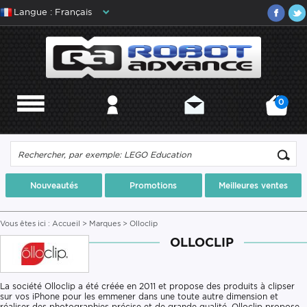
Langue : Français
0
MENU
MON COMPTE
CONTACT
MON PANIER
Nouveautés
Promotions
Meilleures ventes
Vous êtes ici :
Accueil
>
Marques
> Olloclip
OLLOCLIP
La société Olloclip a été créée en 2011 et propose des produits à clipser
sur vos iPhone pour les emmener dans une toute autre dimension et
réaliser des photographies précise et de grande qualité. Olloclip propose