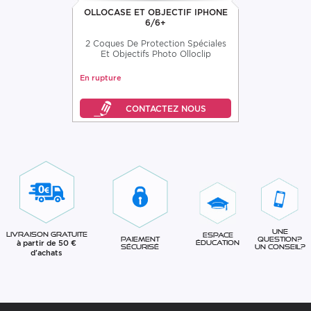
OLLOCASE ET OBJECTIF IPHONE
6/6+
2 Coques De Protection Spéciales
Et Objectifs Photo Olloclip
En rupture
Une
Livraison gratuite
Espace
question?
Paiement
à partir de 50 €
éducation
Un conseil?
sécurisé
d'achats