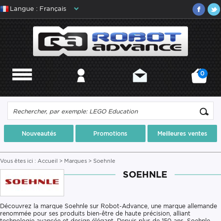
Langue : Français
0
MENU
MON COMPTE
CONTACT
MON PANIER
Nouveautés
Promotions
Meilleures ventes
Vous êtes ici :
Accueil
>
Marques
> Soehnle
SOEHNLE
Découvrez la marque Soehnle sur Robot-Advance, une marque allemande
renommée pour ses produits bien-être de haute précision, alliant
technologie avancée et design élégant. Depuis plus de 150 ans, Soehnle