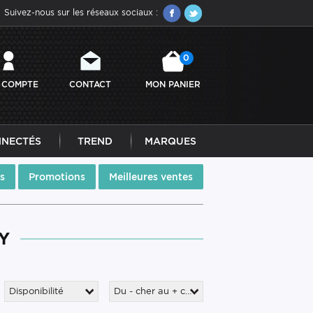
Suivez-nous sur les réseaux sociaux :
0
 COMPTE
CONTACT
MON PANIER
NNECTÉS
TREND
MARQUES
s
Promotions
Meilleures ventes
Y
Disponibilité
Du - cher au + cher