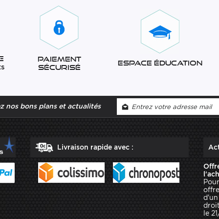
e
Paiement
Espace éducation
ts
sécurisé
 nos bons plans et actualités
Livraison rapide avec :
Act
Offr
l'ac
Pour
offr
d'un
droit
le 2