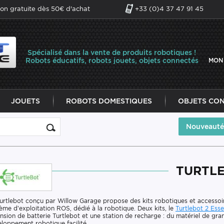
son gratuite dès 50€ d'achat
+33 (0)4 37 47 91 45
Spécialisé dans la vente de produits robotiques !
Robots éducatifs, robots jouets, objets connectés
MON
JOUETS
ROBOTS DOMESTIQUES
OBJETS CO
Nouveauté
TURTL
urtlebot conçu par Willow Garage propose des kits robotiques et accessoire
ème d’exploitation ROS, dédié à la robotique. Deux kits, le
Turtlebot 2 Esse
nsion de batterie Turtlebot et une station de recharge : du matériel de gr
loppement robotique facilité.