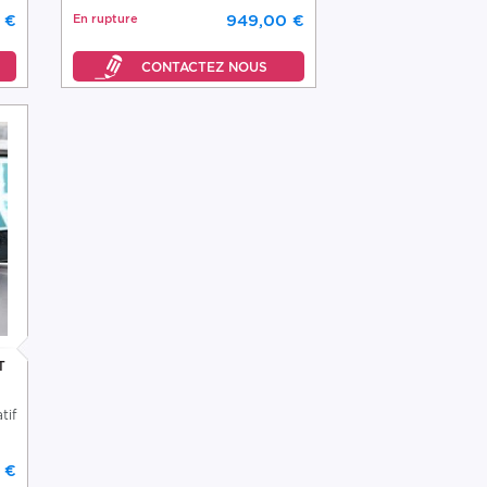
 €
En rupture
949,00 €
T
tif
 €