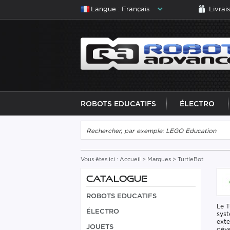
Langue : Français
Livrai
ROBOTS EDUCATIFS
ÉLECTRO
Vous êtes ici :
Accueil
>
Marques
> TurtleBot
CATALOGUE
ROBOTS EDUCATIFS
Le T
ÉLECTRO
syst
exte
JOUETS
déve