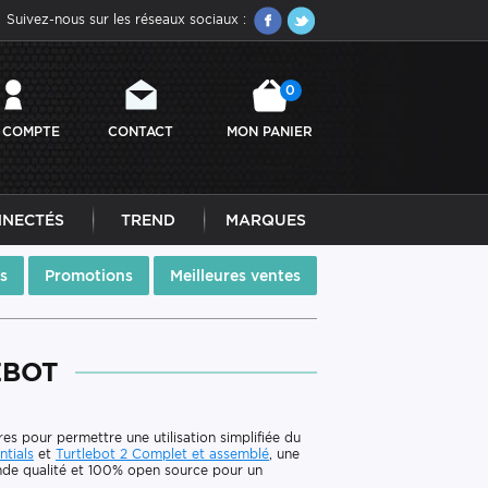
Suivez-nous sur les réseaux sociaux :
0
 COMPTE
CONTACT
MON PANIER
NNECTÉS
TREND
MARQUES
s
Promotions
Meilleures ventes
EBOT
s pour permettre une utilisation simplifiée du
ntials
et
Turtlebot 2 Complet et assemblé
, une
ande qualité et 100% open source pour un