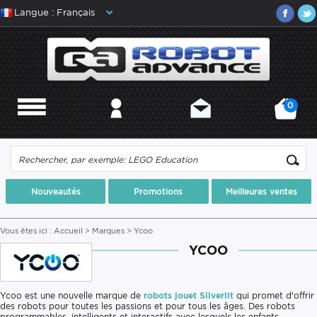
Langue : Français
0
MENU
MON COMPTE
CONTACT
MON PANIER
Nouveautés
Promotions
Meilleures ventes
Vous êtes ici :
Accueil
>
Marques
> Ycoo
YCOO
Ycoo est une nouvelle marque de
robots jouet Silverlit
qui promet d'offrir
des robots pour toutes les passions et pour tous les âges. Des robots
programmables, intelligents et interactifs avec lesquels les enfants