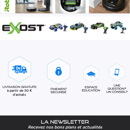
Une
Livraison gratuite
Espace
question?
Paiement
à partir de 50 €
éducation
Un conseil?
sécurisé
d'achats
La newsletter
Recevez nos bons plans et actualités