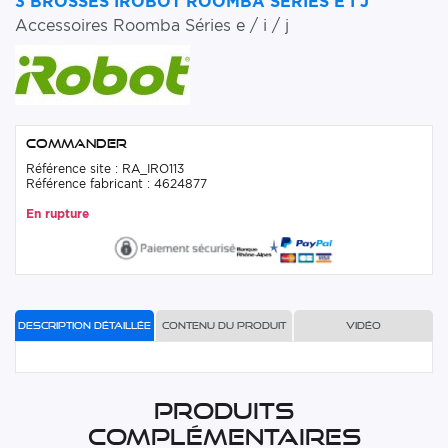
3 BROSSES IROBOT ROOMBA SÉRIES E I J
Accessoires Roomba Séries e / i / j
Commander
Référence site : RA_IRO113
Référence fabricant : 4624877
En rupture
Description détaillée
Contenu du produit
Vidéo
Produits
complémentaires