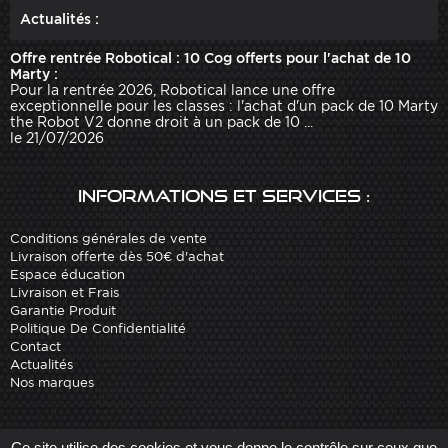
Actualités :
Offre rentrée Robotical : 10 Cog offerts pour l'achat de 10
Marty :
Pour la rentrée 2026, Robotical lance une offre
exceptionnelle pour les classes : l'achat d'un pack de 10 Marty
the Robot V2 donne droit à un pack de 10 ...
le 21/07/2026
Informations et services :
Conditions générales de vente
Livraison offerte dès 50€ d'achat
Espace éducation
Livraison et Frais
Garantie Produit
Politique De Confidentialité
Contact
Actualités
Nos marques
Site réalisé par
Arobases
-
Ce site utilise des cookies et vous donne le contrôle sur ceux que