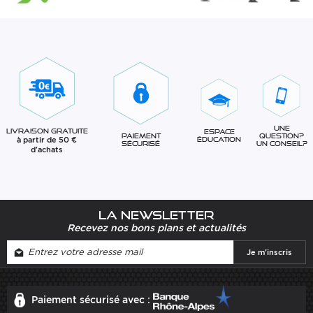
Une
Livraison gratuite
Espace
question?
Paiement
à partir de 50 €
éducation
Un conseil?
sécurisé
d'achats
La newsletter
Recevez nos bons plans et actualités
Paiement sécurisé avec :