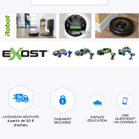
Une
Livraison gratuite
Espace
question?
Paiement
à partir de 50 €
éducation
Un conseil?
sécurisé
d'achats