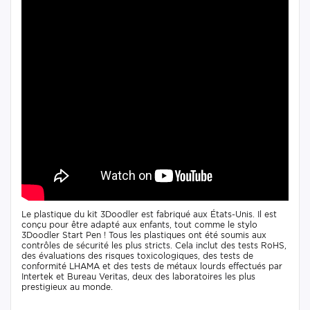
Le plastique du kit 3Doodler est fabriqué aux États-Unis. Il est
conçu pour être adapté aux enfants, tout comme le stylo
3Doodler Start Pen ! Tous les plastiques ont été soumis aux
contrôles de sécurité les plus stricts. Cela inclut des tests RoHS,
des évaluations des risques toxicologiques, des tests de
conformité LHAMA et des tests de métaux lourds effectués par
Intertek et Bureau Veritas, deux des laboratoires les plus
prestigieux au monde.