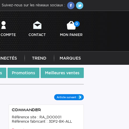
Suivez-nous sur les réseaux sociaux :
0
 COMPTE
CONTACT
MON PANIER
NNECTÉS
TREND
MARQUES
s
Promotions
Meilleures ventes
Article suivant
Commander
Référence site : RA_DOO001
Référence fabricant : 3DP2-BK-ALL