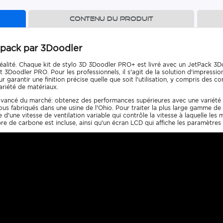
Contenu du produit
 pack par 3Doodler
réalité. Chaque kit de stylo 3D 3Doodler PRO+ est livré avec un JetPack 3D
 3Doodler PRO. Pour les professionnels, il s'agit de la solution d'impressio
arantir une finition précise quelle que soit l'utilisation, y compris des c
ariété de matériaux.
s avancé du marché: obtenez des performances supérieures avec une variété d
tous fabriqués dans une usine de l'Ohio. Pour traiter la plus large gamme d
e d'une vitesse de ventilation variable qui contrôle la vitesse à laquelle les
fibre de carbone est incluse, ainsi qu'un écran LCD qui affiche les paramètre