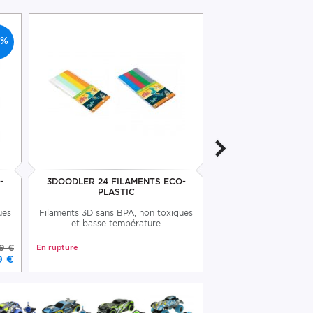
6%
-
3DOODLER 24 FILAMENTS ECO-
FILAMENTS 3D ABS 
PLASTIC
ues
Filaments 3D sans BPA, non toxiques
Pack de filaments 3D
et basse température
couleur
9 €
En rupture
En rupture
9 €