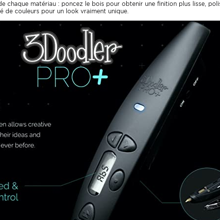
 chaque matériau : poncez le bois pour obtenir une finition plus lisse, poli
été de couleurs pour un look vraiment unique.