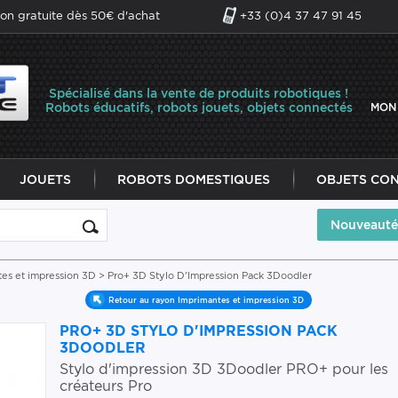
son gratuite dès 50€ d'achat
+33 (0)4 37 47 91 45
Spécialisé dans la vente de produits robotiques !
Robots éducatifs, robots jouets, objets connectés
MON
JOUETS
ROBOTS DOMESTIQUES
OBJETS CO
Nouveauté
es et impression 3D
> Pro+ 3D Stylo D'Impression Pack 3Doodler
Retour au rayon Imprimantes et impression 3D
PRO+ 3D STYLO D'IMPRESSION PACK
3DOODLER
Stylo d'impression 3D 3Doodler PRO+ pour les
créateurs Pro