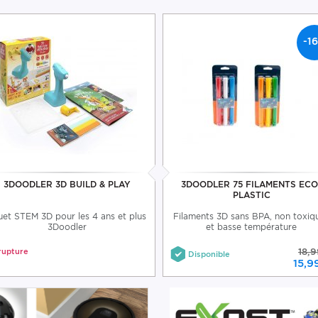
-1
3DOODLER 3D BUILD & PLAY
3DOODLER 75 FILAMENTS ECO
PLASTIC
uet STEM 3D pour les 4 ans et plus
Filaments 3D sans BPA, non toxiq
3Doodler
et basse température
rupture
18,9
Disponible
15,9