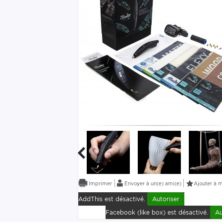
Envoyer à un(e) ami(e)
Ajouter à m
AddThis est désactivé.
Autoriser
Facebook (like box) est désactivé.
Au