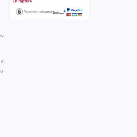
En rupture
qui
, 6
n
eu