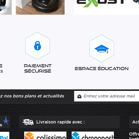
e
Paiement
Espace éducation
ts
sécurisé
 nos bons plans et actualités
Livraison rapide avec :
Act
Offr
l'ac