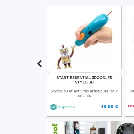
D PLA 3DOODLER MIX
START ESSENTIAL 3DOODLER
STYLO 3D
nts 3D PLA 3Doodler 5
Stylos 3D et activités artistiques pour
Jo
couleurs
enfants
49,99 €
En 
Disponible