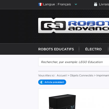
Langue : Français
Livrai
ROBOTS EDUCATIFS
ÉLECTRO
Vous êtes ici :
Accueil
>
Objets Connectés
>
Imprimant
Article précédent