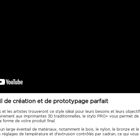
il de création et de prototypage parfait
 et les artistes trouveront ce style idéal pour leurs besoins et leurs objectif
irement aux imprimantes 3D traditionnelles, le stylo PRO+ vous permet de
la forme de votre produit final.
n large éventail de matériaux, notamment le bois, le nylon, le bronze et le
réglages de température et d'extrusion contrôlés par cadran, ce qui vous p