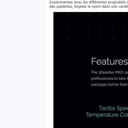
Expérimentez avec les différentes propriétés de
des paillettes, teignez le nylon dans une vari