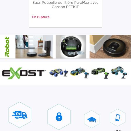
Sacs Poubelle de litière PuraMax avec
Cordon PETKIT
En rupture