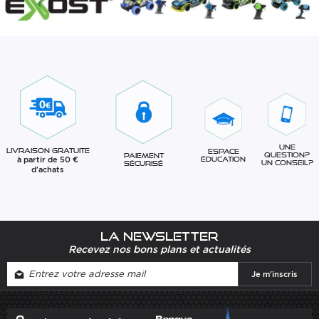
Une
Livraison gratuite
Espace
question?
Paiement
à partir de 50 €
éducation
Un conseil?
sécurisé
d'achats
La newsletter
Recevez nos bons plans et actualités