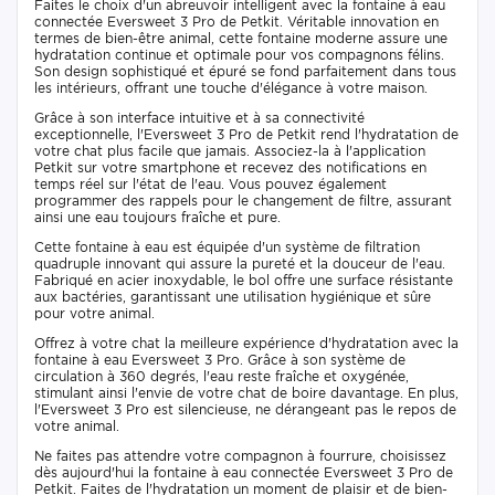
Faites le choix d'un abreuvoir intelligent avec la fontaine à eau
connectée Eversweet 3 Pro de Petkit. Véritable innovation en
termes de bien-être animal, cette fontaine moderne assure une
hydratation continue et optimale pour vos compagnons félins.
Son design sophistiqué et épuré se fond parfaitement dans tous
les intérieurs, offrant une touche d'élégance à votre maison.
Grâce à son interface intuitive et à sa connectivité
exceptionnelle, l'Eversweet 3 Pro de Petkit rend l'hydratation de
votre chat plus facile que jamais. Associez-la à l'application
Petkit sur votre smartphone et recevez des notifications en
temps réel sur l'état de l'eau. Vous pouvez également
programmer des rappels pour le changement de filtre, assurant
ainsi une eau toujours fraîche et pure.
Cette fontaine à eau est équipée d'un système de filtration
quadruple innovant qui assure la pureté et la douceur de l'eau.
Fabriqué en acier inoxydable, le bol offre une surface résistante
aux bactéries, garantissant une utilisation hygiénique et sûre
pour votre animal.
Offrez à votre chat la meilleure expérience d'hydratation avec la
fontaine à eau Eversweet 3 Pro. Grâce à son système de
circulation à 360 degrés, l'eau reste fraîche et oxygénée,
stimulant ainsi l'envie de votre chat de boire davantage. En plus,
l'Eversweet 3 Pro est silencieuse, ne dérangeant pas le repos de
votre animal.
Ne faites pas attendre votre compagnon à fourrure, choisissez
dès aujourd'hui la fontaine à eau connectée Eversweet 3 Pro de
Petkit. Faites de l'hydratation un moment de plaisir et de bien-