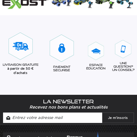
Une
Livraison gratuite
Espace
question?
Paiement
à partir de 50 €
éducation
Un conseil?
sécurisé
d'achats
La newsletter
Recevez nos bons plans et actualités