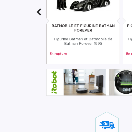
TMAN ET BATMOBILE
BATMOBILE ET FIGURINE BATMAN
FI
TAL 1966
FOREVER
atman et Batmobile en
Figurine Batman et Batmobile de
Fi
 modèle 1966
Batman Forever 1995
En rupture
En 