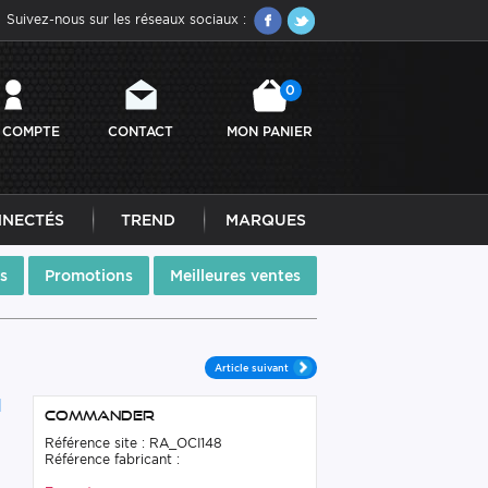
Suivez-nous sur les réseaux sociaux :
0
 COMPTE
CONTACT
MON PANIER
NNECTÉS
TREND
MARQUES
s
Promotions
Meilleures ventes
Article suivant
N
Commander
Référence site : RA_OCI148
Référence fabricant :