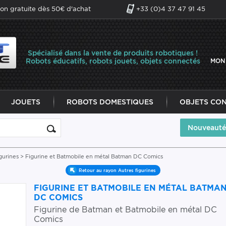
son gratuite dès 50€ d'achat
+33 (0)4 37 47 91 45
Spécialisé dans la vente de produits robotiques !
Robots éducatifs, robots jouets, objets connectés
MON
JOUETS
ROBOTS DOMESTIQUES
OBJETS CO
Nouveauté
gurines
> Figurine et Batmobile en métal Batman DC Comics
Retour au rayon Autres figurines
FIGURINE ET BATMOBILE EN MÉTAL BATMA
DC COMICS
Figurine de Batman et Batmobile en métal DC
Comics