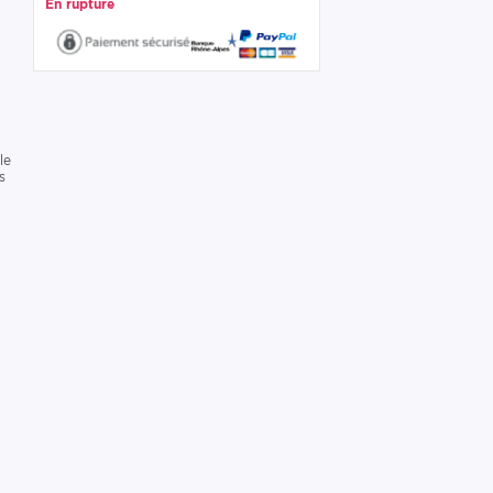
En rupture
le
s