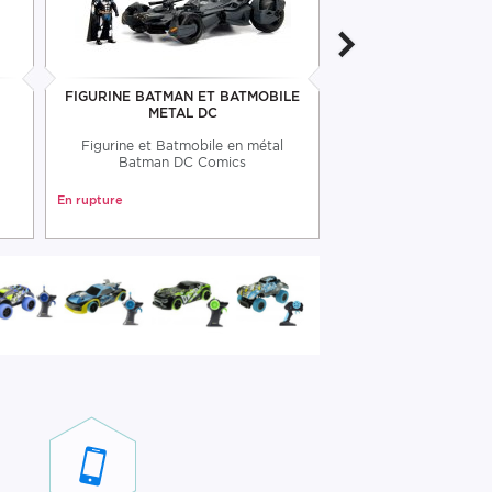
FIGURINE BATMAN ET BATMOBILE
FIGURINE BATMAN 
METAL DC
MÉTAL
Figurine et Batmobile en métal
Figurine de Batman e
Batman DC Comics
métal Justice
En rupture
En rupture