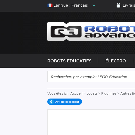
Langue : Français
Livrai
ROBOTS EDUCATIFS
ÉLECTRO
Vous êtes ici :
Accueil
>
Jouets
>
Figurines
>
Autres fi
Article précédent