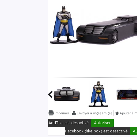
Envoyer à un(e) ami(e)
Ajouter à m
AddThis est désactivé.
Autoriser
Facebook (like box) est désactivé.
Au