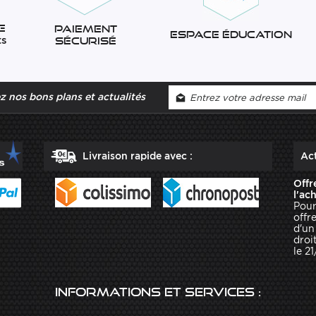
e
Paiement
Espace éducation
ts
sécurisé
 nos bons plans et actualités
Livraison rapide avec :
Act
Offr
l'ac
Pour
offr
d'un
droit
le 2
Informations et services :