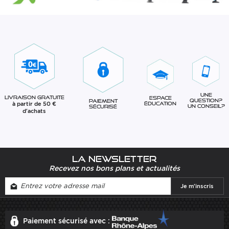
Une
Livraison gratuite
Espace
question?
Paiement
à partir de 50 €
éducation
Un conseil?
sécurisé
d'achats
La newsletter
Recevez nos bons plans et actualités
Paiement sécurisé avec :