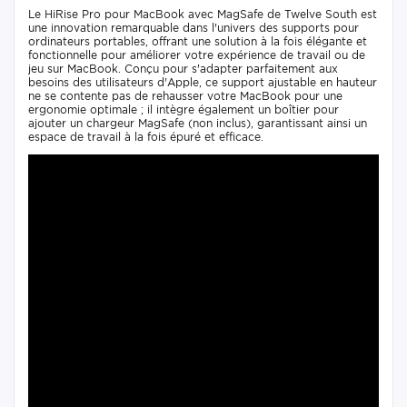
Le HiRise Pro pour MacBook avec MagSafe de Twelve South est
une innovation remarquable dans l'univers des supports pour
ordinateurs portables, offrant une solution à la fois élégante et
fonctionnelle pour améliorer votre expérience de travail ou de
jeu sur MacBook. Conçu pour s'adapter parfaitement aux
besoins des utilisateurs d'Apple, ce support ajustable en hauteur
ne se contente pas de rehausser votre MacBook pour une
ergonomie optimale ; il intègre également un boîtier pour
ajouter un chargeur MagSafe (non inclus), garantissant ainsi un
espace de travail à la fois épuré et efficace.